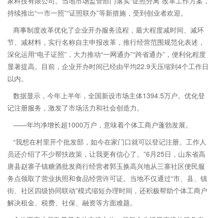
家科技有限公司。当地市场监管部门落实“证照分离”改革工作方案，
持续推出“一市一照”“证照联办”等新措施，受到创业者欢迎。
商事制度改革优化了企业开办服务流程，最大程度减时间、减环
节、减材料，实行名称自主申报改革，推行经营范围规范化表述，
深化运用“电子证照”，大力推动“一网通办”“跨省通办”，便利化程度
显著提高。目前，企业开办时间已经由平均22.9天压缩到4个工作日
以内。
数据显示，今年上半年，全国新设市场主体1394.5万户。优化登
记注册服务，激发了市场活力和社会创造力。
——年均净增长超1000万户，意味着个体工商户蓬勃发展。
“我想在村里开个批发部，如今在家门口就可以登记注册。工作人
员还介绍了不少帮扶政策，让我更有信心了。”6月25日，山东省高
唐县赵寨子镇糖酒批发商行经营者郭玉换高兴地从三寨社区便民服
务点领取了营业执照和食品经营许可证。当地不仅通过“市、县、镇
街、社区四级协同联动”模式缩短办理时间，还积极帮助个体工商户
解决租金、税费、社保、融资等方面难题。